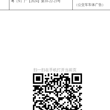
粤（N）广【2024】第10-22-23号
（公交车车体广告）
扫一扫在手机打开当前页