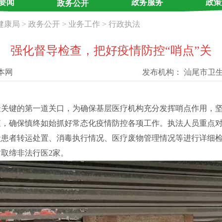
要闻
政务服务
政策
政务公开
健康局
>
政务公开
>
业务工作
>
行政执法
强化督导检查，把好疫情防控“哨点”关
本网
发布机构：
汕尾市卫
键的第一道关口，为确保基层医疗机构充分发挥哨点作用，坚决
，确保慎终如始抓好常态化疫情防控各项工作。执法人员重点对
状患者转运处置、消毒执行情况、医疗废物管理情况等进行详细
取缔非法行医2家。