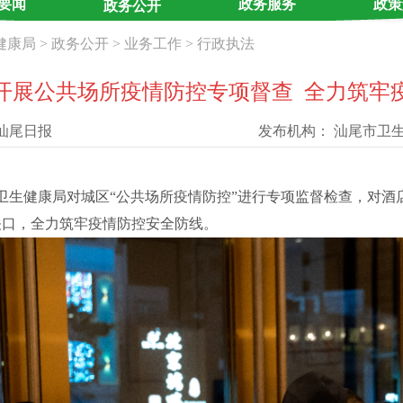
要闻
政务服务
政策
政务公开
健康局
>
政务公开
>
业务工作
>
行政执法
开展公共场所疫情防控专项督查 全力筑牢
汕尾日报
发布机构：
汕尾市卫
生健康局对城区“公共场所疫情防控”进行专项监督检查，对酒
关口，全力筑牢疫情防控安全防线。