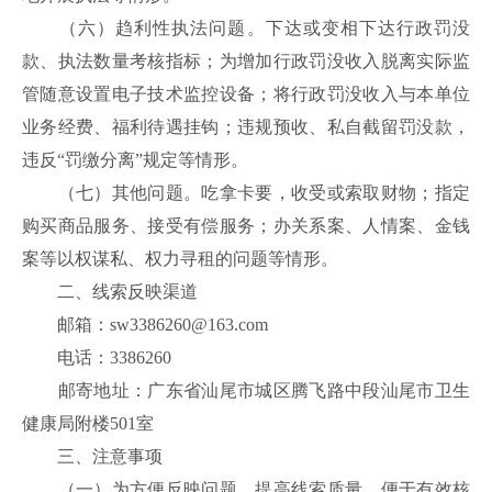
（六）趋利性执法问题。下达或变相下达行政罚没
款、执法数量考核指标；为增加行政罚没收入脱离实际监
管随意设置电子技术监控设备；将行政罚没收入与本单位
业务经费、福利待遇挂钩；违规预收、私自截留罚没款，
违反“罚缴分离”规定等情形。
（七）其他问题。吃拿卡要，收受或索取财物；指定
购买商品服务、接受有偿服务；办关系案、人情案、金钱
案等以权谋私、权力寻租的问题等情形。
二、线索反映渠道
邮箱：sw3386260@163.com
电话：3386260
邮寄地址：广东省汕尾市城区腾飞路中段汕尾市卫生
健康局附楼501室
三、注意事项
（一）为方便反映问题，提高线索质量，便于有效核