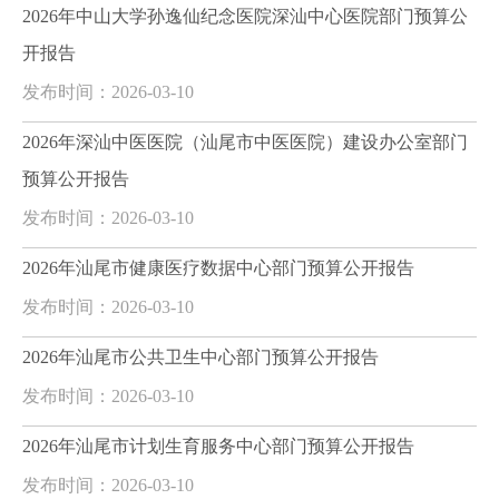
2026年中山大学孙逸仙纪念医院深汕中心医院部门预算公
开报告
发布时间：2026-03-10
2026年深汕中医医院（汕尾市中医医院）建设办公室部门
预算公开报告
发布时间：2026-03-10
2026年汕尾市健康医疗数据中心部门预算公开报告
发布时间：2026-03-10
2026年汕尾市公共卫生中心部门预算公开报告
发布时间：2026-03-10
2026年汕尾市计划生育服务中心部门预算公开报告
发布时间：2026-03-10