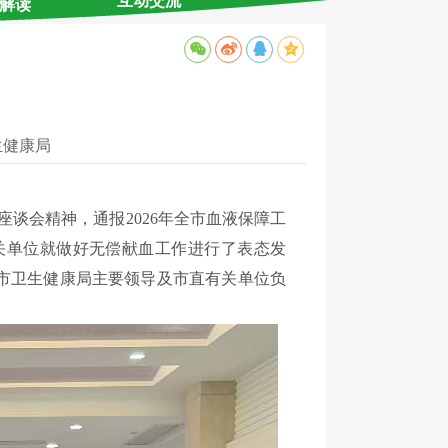
互动交流
解读
生健康局
座谈会精神，
通报
2026
年全市血液保障工
关单位就做好无偿献血工作进行了表态发
市卫生健康局主要领导及
市
直
有关单位
负