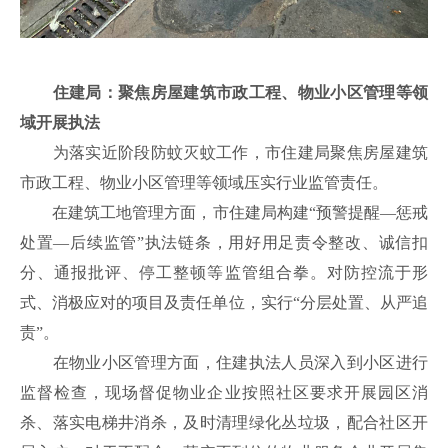
住建局：聚焦房屋建筑市政工程、物业小区管理等领
域开展执法
为落实近阶段防蚊灭蚊工作，
市
住建局聚焦房屋建筑
市政工程、物业小区管理等领域压实行业监管责任。
在建筑工地管理方面，
市
住建局构建
“预警提醒—惩戒
处置—后续监管”执法链条，用好用足责令整改、诚信扣
分、通报批评、停工整顿等监管组合拳。对防控流于形
式、消极应对的项目及责任单位，实行“分层处置、从严追
责”
。
在物业小区管理方面，
住建
执法人员
深入到
小区进行
监督检查，现场督促物业企业按照社区要求开展园区消
杀、落实电梯井消杀，及时清理绿化丛垃圾，配合社区开