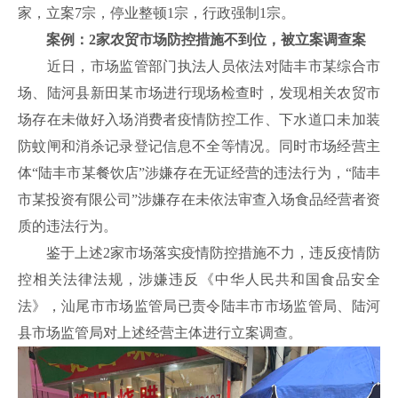
家，立案7宗，停业整顿1宗，行政强制1宗。
案例：
2家农贸市场防控措施不到位，被立案调查案
近日，市场监管部门
执法人员依法对陆丰市
某
综合市
场、
陆河县新田某市场
进行现场检查
时，发现相关农贸市
场存在未做好入场消费者疫情防控工作、下水道口未加装
防蚊闸和消杀记录登记信息不全等情况。同时
市场经营主
体
“陆丰市
某
餐饮店
”涉嫌存在无证经营的违法行为，“陆丰
市
某
投资有限公司
”涉嫌存在未依法审查入场食品经营者资
质的违法行为。
鉴于上述
2家市场落实疫情防控措施不力，违反疫情防
控相关法律法规，涉嫌违反《中华人民共和国食品安全
法》，汕尾市市场监管局已责令陆丰市市场监管局、陆河
县市场监管局
对上述经营主体进行立案调查。