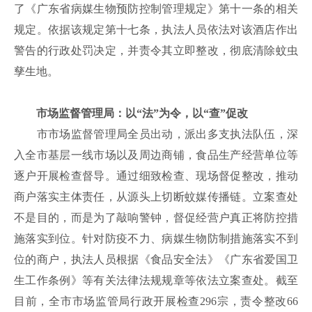
了《广东省病媒生物预防控制管理规定》第十一条的相关
规定。
依据该规定第十七条，执法人员依法对
该酒店
作出
警告的行政处罚决定，并责令其立即整改，彻底清除蚊虫
孳生地。
市场监督管理局：以
“法”为令，以“查”促改
市
市场
监督管理
局
全员出动，
派出多支执法队伍，
深
入
全市基层一线
市场
以及
周边商铺
，食品生产经营单位等
逐户
开展检查督导
。通过细致检查、现场
督促
整改，推动
商户落实主体责任，从源头上切断蚊媒传播链。立案查处
不是目的，而是为了敲响警钟，督促经营户真正将防控措
施落实到位。针对防疫不力、病媒生物防制措施落实不到
位的商户，执法人员根据
《食品安全法》
《广东省爱国卫
生工作条例》等有关
法律法规规章等
依法立案查处。截至
目前，
全市
市场监管局行政
开展
检查
296宗，责令整改66