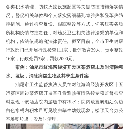
各类积水清理、防蚊灭蚊设施配置等关键防控措施落实情
况，督促相关单位和个人落实落细基孔肯雅热和登革热防
控措施。通过检查反馈、跟踪整改等方式，切实压实各场
所机构疫情防控责任，对违反卫生相关法律法规的单位和
机构，依法依规追究法律责任。截至目前，全市卫生健康
行政部门已开展行政检查
111宗，批评教育39人、责令整改
16家，行政处罚3宗，罚款2000元。
案例：
汕尾市
红海湾经济开发区某酒店
未及时清除积
水、垃圾，消除病媒生物及其孳生条件案
汕尾
市卫生监督执法人员在对
红海湾经济开发区十五
运赛区周边某酒店开展
基孔肯雅热疫情防控
专项监督检查
时发现：
该酒店院内游艇中有积水；院内放置帆船处旁边
白色水桶内积水
且可见蚊虫孳生
幼蚊
现象
；楼顶天台办公
室堆积垃圾，没及时清理。