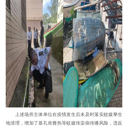
上述场所主体单位在疫情发生后未及时落实蚊媒孳生
地清理，增加
了
基孔肯雅热等蚊媒传染病传播风险，违反