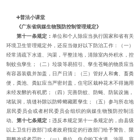
➕
普法小课堂
《
广东省病媒
生物预防控制管理规定》
第十一条规定：
单位和个人除应当执行国家和省有关
环境卫生管理规定外，还应当做好以下防治工作：（一）
经常清疏下水道、沟渠，平整洼地，清除室内外积水，控
制蚊虫孳生；（二）垃圾等易招引、孳生苍蝇的物质应当
有容器装载并加盖，日产日清；（三）管好人和禽、畜粪
便，粪池、粪缸应当严密封盖，住宅区栽种花木不得施用
未经发酵的有机肥；（四）完善防蚊、防蝇、防鼠设施，
堵鼠洞，填缝补隙以防蟑螂藏匿孳生；（五）参与所在地
居民委员会或者村民委员会组织的病媒生物预防控制活
动。
第十七条规定：
违反本规定第十一条规定的，由县级
以上卫生行政部门或者政府指定的行政部门给予警告、限
期整改或者罚款：
（一）单位、住户的下水道、沟渠、容