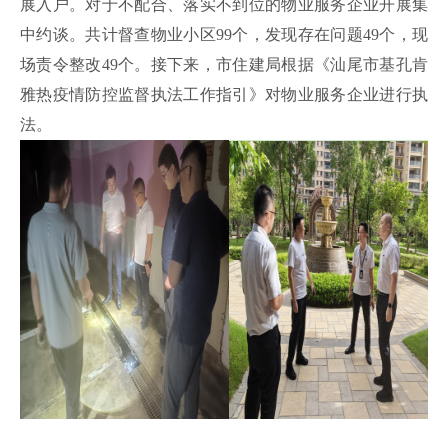
展入户
。
对于不配合、落实不到位的物业服务企业开展集
中约谈
。
共计
督查
物业
小区
99个
，
发现存在问题
49个，现
场责令整改49个
。
接下来，
市
住建局根据《
汕尾市
基孔肯
雅热疫情防控监督执法工作指引》对物业服务企业进行执
法。