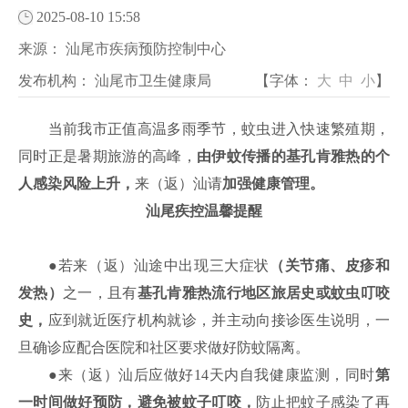
2025-08-10 15:58
来源：
汕尾市疾病预防控制中心
发布机构：
汕尾市卫生健康局
【字体：
大
中
小
】
当前我市正值高温多雨季节，蚊虫进入快速繁殖期，
同时正是暑期旅游的高峰，
由伊蚊传播的
基孔肯雅热
的个
人感染风险上升，
来（返）汕请
加强健康管理。
汕尾疾控温馨提醒
●
若来（返）汕途中出现三大症状
（关节痛、皮疹和
发热）
之一，且有
基孔肯雅热流行地区旅居史或蚊虫叮咬
史
，
应到就近医疗机构就诊，并主动向接诊医生说明，一
旦确诊应配合医院和社区要求做好防蚊隔离。
●
来（返）汕后应做好14天内自我健康监测，同时
第
一时间做好预防，避免被蚊子叮咬
，
防止把蚊子感染了再