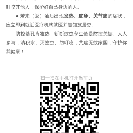
叮咬其他人，保护好自己身边的人。
●
若来（返）汕后出现
发热、皮疹、关节痛
的症状，
应立即到就近医疗机构就医并告知旅居史。
防控基孔肯雅热，斩断蚊虫孳生链是防控关键。人人
参与，清积水、灭蚊虫、防叮咬，共建无蚊家园，守护你
我健康！
扫一扫在手机打开当前页