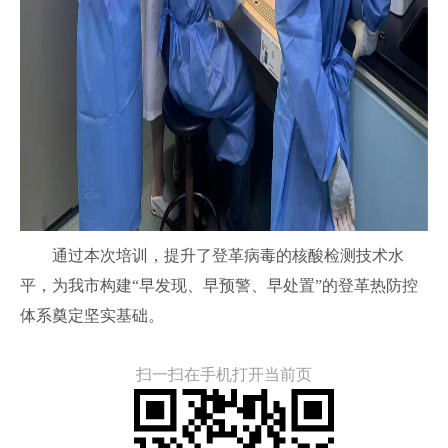
通过本次培训，
提升
了
登
革
病毒
的核酸检测技术水
平，
为我市构建
“
早发现、早预警、早处置
”
的登革热防控
体系奠定坚实基础。
扫一扫在手机打开当前页