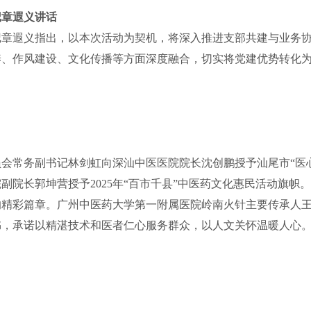
记章遐义讲话
记章遐义指出，以本次活动为契机，将深入推进支部共建与业务
养、作风建设、文化传播等方面深度融合，切实将党建优势转化
会常务副书记林剑虹向深汕中医医院院长沈创鹏授予汕尾市“医心
副院长郭坤营授予2025年“百市千县”中医药文化惠民活动旗帜
的精彩篇章。广州中医药大学第一附属医院岭南火针主要传承人
书，承诺以精湛技术和医者仁心服务群众，以人文关怀温暖人心