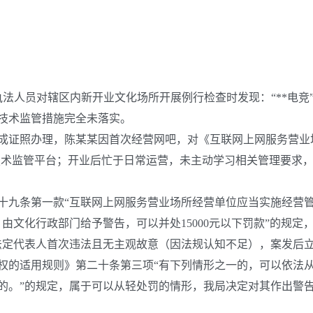
执法人员对辖区内新开业文化场所开展例行检查时发现：“**电竞
技术监管措施完全未落实。
证照办理，陈某某因首次经营网吧，对《互联网上网服务营业场
等技术监管平台；开业后忙于日常运营，未主动学习相关管理要求
九条第一款“互联网上网服务营业场所经营单位应当实施经营管
文化行政部门给予警告，可以并处15000元以下罚款”的规定，
法定代表人首次违法且无主观故意（因法规认知不足），案发后
权的适用规则》第二十条第三项“有下列情形之一的，可以依法
的。”的规定，属于可以从轻处罚的情形，我局决定对其作出警