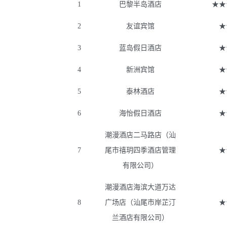
1
巴黎半岛酒店
★★
2
友谊宾馆
★
3
蓝岛假日酒店
★
4
新洲宾馆
★
5
泰林酒店
★
6
海怡假日酒店
★
潮漫酒店二马路店（汕
7
尾市禧玥四季酒店管理
★
有限公司）
潮漫酒店海滨大道万达
8
广场店（汕尾市岸芷汀
★
兰酒店有限公司）