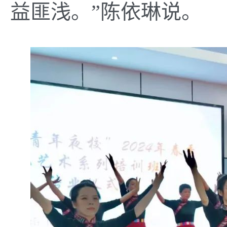
益匪浅。”陈依琳说。