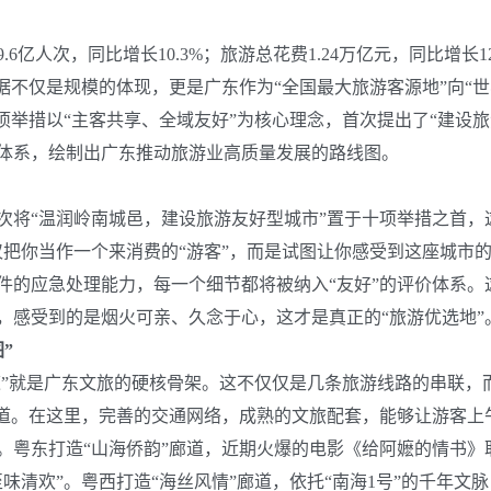
人次，同比增长10.3%；旅游总花费1.24万亿元，同比增长12
%。这些数据不仅是规模的体现，更是广东作为“全国最大旅游客源地”向
项举措以“主客共享、全域友好”为核心理念，首次提出了“建设
体系，绘制出广东推动旅游业高质量发展的路线图。
将“温润岭南城邑，建设旅游友好型城市”置于十项举措之首，
把你当作一个来消费的“游客”，而是试图让你感受到这座城市的
件的应急处理能力，每一个细节都将被纳入“友好”的评价体系。
，感受到的是烟火可亲、久念于心，这才是真正的“旅游优选地”
”
”就是广东文旅的硬核骨架。这不仅仅是几条旅游线路的串联，
廊道。在这里，完善的交通网络，成熟的文旅配套，能够让游客上
。粤东打造“山海侨韵”廊道，近期火爆的电影《给阿嬷的情书》
味清欢”。粤西打造“海丝风情”廊道，依托“南海1号”的千年