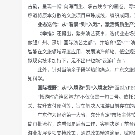
古韵，呈现一幅“向海而生、承古焕今”的画卷。粤
廊道将原本分散的文旅项目串珠成线，编织成网，
业态迭代：从“看景”到“入戏”，激活新质生产
《举措》还提出，繁荣演艺赛事，迭代业态场景，
做强广州、深圳“国际演艺之都”，并培育3至5个
智能在文旅领域深度应用，发展滨海邮轮、低空观
拟现实技术加持下，足不出户也能“云游广东”。
此外，针对当前亲子研学热的痛点，广东文旅提
知科学。
国际视野：从“入境游”到“入境友好”
面对AP
“畅游时尚湾区魅力”不仅仅是一句口号。依托白
关、提升支付便利等，旨在解决入境游目前存在的
广东作为经济第一大省，充分肯定“市场主体”的
简审批流程，这看似是后台工作，实则决定了前台
游业发展专项支持政策，通过政策精准滴灌，赋能