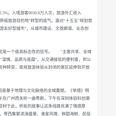
.5%；入境游客9030.8万人次，旅游外汇收入
“世界级旅游目的地”转型的底气。面对“十五五”规划首
旅游友好型城市”，从城市建设、文旅廊道、业态创
这是一个极具标志性的信号。 “主客共享、全域
“温情、品质与底蕴”。从交通接驳的便利度，到公
这种转变，是将旅游体验从封闭的景区延伸到开放
。
而是基于地理与文化脉络的全域重塑。《举措》明
午在广州西关听一曲粤剧，下午在深圳体验科创潮
取材于此，侨批的故事让这条线路充满了情感厚
文脉，粤西集聚滨海盛景、渔家风情、鲜甜海鲜、民俗