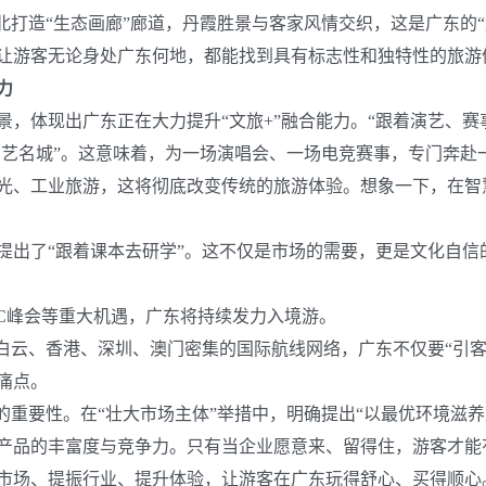
北打造“生态画廊”廊道，丹霞胜景与客家风情交织，这是广东的
让游客无论身处广东何地，都能找到具有标志性和独特性的旅游
力
体现出广东正在大力提升“文旅+”融合能力。“跟着演艺、赛
“演艺名城”。这意味着，为一场演唱会、一场电竞赛事，专门奔
光、工业旅游，这将彻底改变传统的旅游体验。想象一下，在智慧
出了“跟着课本去研学”。这不仅是市场的需要，更是文化自信
EC峰会等重大机遇，广东将持续发力入境游。
云、香港、深圳、澳门密集的国际航线网络，广东不仅要“引客”
痛点。
重要性。在“壮大市场主体”举措中，明确提出“以最优环境滋养
产品的丰富度与竞争力。只有当企业愿意来、留得住，游客才能
市场、提振行业、提升体验，让游客在广东玩得舒心、买得顺心。