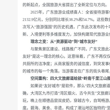
的新起点，全国旅游大省提出了全新定位与方向。
2025年，广东旅游业成绩喜人：全省接待游客9.6亿
2132.9亿元，分别同比增长38.2%和54.7
次写入“旅游强国”的历史机遇，广东此次发布的十
新、入境便利等多维度发力，加快构建现代旅游业
理念之变：从“资源驱动”到“城市友好”
与聚焦景区建设、线路推广不同，广东文旅此次
友好”是这一理念的核心。这意味着，广东不再仅仅
共厕所的洁净度；从商家服务的诚信度，到突发事
的城市的每一个角落。当游客走在广东的街头巷尾
空间重构：四大文旅廊道绘就“岭南千里江山图
如果说“友好城市”是软件，那么“四大文旅廊道
确，大湾区九市打造“湾区烟火、古今共生”文旅
玩，晚上在顺德品尝双皮奶，穿越古今，自驾畅游
度。碧海、美食、非遗，构成了潮汕地区独特的“至