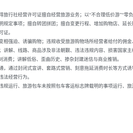
行社经营许可证擅自经营旅游业务；以“不合理低价游”“零负团
明规定事项；擅自转团拼团；擅自变更行程、增加购物店、延长
可证。
相强迫、诱骗购物；违规收受旅游购物场所经营者给付的佣金
；讲解、线路、商品涉及非法朝觐、违法违规内容、损害国家主
强制消费；讲解低俗、歪曲历史、掺杂封建迷信与商业推销。
，通过封闭式宣讲、套路式营销、刻意拖延消费时长等方式诱导
违法经营行为。
规运行、旅游包车未按照包车客运标志牌载明的事项运行、旅