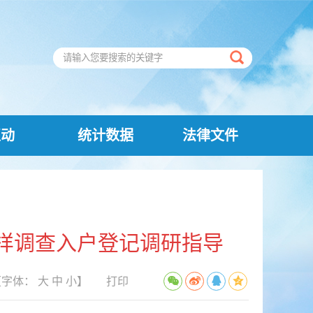
互动
统计数据
法律文件
样调查入户登记调研指导
【字体：
大
中
小
】
打印