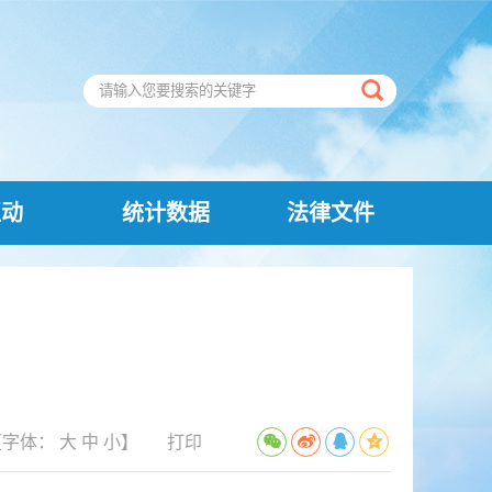
互动
统计数据
法律文件
量
【字体：
大
中
小
】
打印