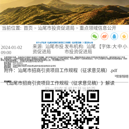
当前位置:
首页
>
汕尾市投资促进局
>
重点领域信息公开
关于公开征求《汕尾市招商引资项目工作规程（征求意见稿）》意见的公告
来源: 汕尾市投
发布机构: 汕尾
【字体:
大
中
小
2024-01-02
】
资促进局
市投资促进局
09:00
为贯彻落实市委、市政府关于招商引资系列工作部署，提升招商引资工作的协同性和有效性，明晰招商责任主体在不同阶段的职责和任务，规范招商引资工作流
程，我局起草了《汕尾市招商引资项目工作规程(征求意见稿）》。现将该稿公开征求意见，任何单位和个人若有修改意见，可于公示期内以书面形式向我局提出（同时
将电子版发送至邮箱）。书面意见请签署真实姓名或加盖单位公章，并注明联系方式。
公开征求意见时间：2024年1月2日至2024年1月10日
联系电话：0660-3600833
电子邮箱：swtcjzhk@163.com
通讯地址：汕尾市城区市政府大院右侧汕尾市投资促进局综合业务科
邮政编码：516600
附件：汕尾市招商引资项目工作规程（征求意见稿）.pdf
汕尾市投资促进局
2023年12月29日
相关解读
《汕尾市招商引资项目工作规程（征求意见稿）》解读
扫一扫在手机打开当前页