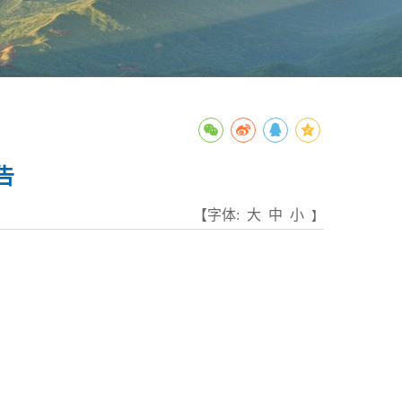
告
【字体:
大
中
小
】