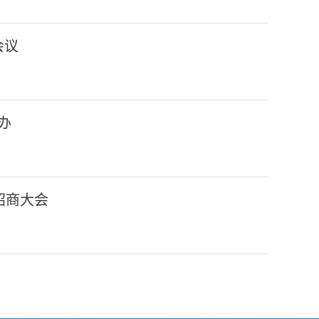
会议
办
招商大会