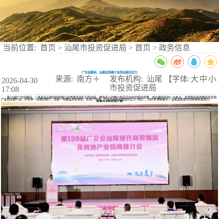
当前位置:
首页
>
汕尾市投资促进局
>
首页
>
政务信息
广交会期间，汕尾这场推介会亮出综合实力
来源: 南方＋
发布机构: 汕尾
【字体:
大
中
小
2026-04-30
】
市投资促进局
17:08
第139届广交会期间，一场来自汕尾的招商推介会凭借丰富扎实的内容、精准走心的推介和实实在在的签约成果，成为展馆外的一大热点。这场现代商贸物流及房地
产业招商推介会，并非单一领域的推介，而是一场覆盖商贸物流、房地产市场、产业平台等多维度的实力“阅兵”，向外界清晰展示了汕尾这座城市的磅礴发展潜力。
投资兴业的优选之地