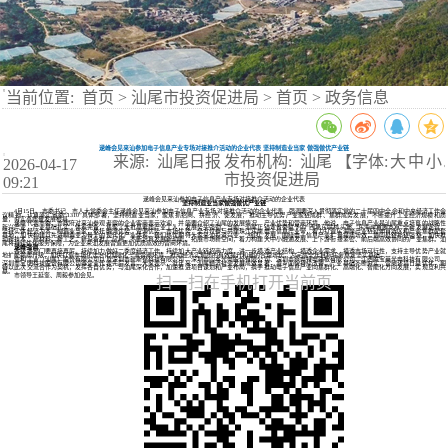
当前位置:
首页
>
汕尾市投资促进局
>
首页
>
政务信息
逯峰会见来汕参加电子信息产业专场对接推介活动的企业代表 坚持制造业当家 做强做优产业链
来源: 汕尾日报
发布机构: 汕尾
【字体:
大
中
小
2026-04-17
】
市投资促进局
09:21
逯峰会见
来汕参加电子信息
产业
专场对接推介活动的企业
代表
坚持
制造业当家
做强做优
产业链
4月15日，
市委书记、市人大常委会主任逯峰会见来汕参加电子信息产业专场对接推介活动的企业代表，强调要
深入贯彻落实党的二十届四中全会和中央经济工作会
议精神，认真落实省委
“1310”具体部署，坚持制造业当家
，
聚焦
抓招商、拼经济、促发展，推动主导优势产业聚链成群、集群成势发展，不断
提升
工业经济规模
和
质
量
，
夯实
高质量发展根基。
逯峰代表市委、市政府对来汕参观考察的企业客商表示欢迎，并简要介绍了汕尾的发展情况、产业优势和营商环境。他说，电子信息产业是汕尾重点培育的战略性
新兴产业，产业基础扎实、
体系
完备
，
集聚了
大批高素质产业工人，发展势头强劲。当前，汕尾正锚定省委赋予的
“西承东联桥头堡、东海岸重要支点”全新发展定位，
坚持实体经济为本、制造业当家，依托融湾优势、资源优势、市场优势，全方位参与共建珠江东岸电子信息产业带，着力打造东海岸产业链延伸首选区和产业集群配套
基地，加
快
构建以先进制造业为骨干的现代化产业体系。
我们
热忱期待大家来汕
投资兴业、
“组团”发展，围绕
电子信息产业
扩量提质增效，
协
同
延链补链强链
，加快推
动新技术、新材料、新工艺、新设备
推广
应用，不断
培育
发展
新动能
、
拓展市场新空间，
着力构建大中小融通
发展
、上下游
衔接
紧密
、前后端
高效
协同的产业集群。汕
尾将
持续
优化
服务保障
，为企业来汕发展营造
更加
优质高效的营商环境
。
逯峰
强调
各级各部门要再接再厉、持续加力做好二季度经济工作，持续加大产业链招商力度，进一步摸透产业结构、摸透企业需求、摸透市场可行性，支持主导优势产业就
地扩能
提质
升级，加快打造市场化法治化国际化一流营商环境，推动经济实现质的有效提升和量的合理增长，为完成全年目标任务
奠定
坚实基础。
信利工业（汕尾）股份有限公司
以及
深圳市新斯锴科技有限公司
、
深圳市山本光电股份有限公司
、
深圳市奈电特电路板有限公司
、
江西胜宝莱光电科技有限公司
、
深圳市宝明科技股份有限公司等企业代表先后发言。
大家
表示，
近年来
，
汕尾经济社会发展成效显著，城乡面貌持续改善、产业基础不断夯实、营商环境日益优化，期
待以此次交流合作为契机，发挥各自优势，与汕尾深化合作，加速推进项目谋划和产业布局，携手推动电子信息产业向集群化、高端化、智能化方向发展，实现互利共
赢。
市领导王延奎、周毅参加会见。
扫一扫在手机打开当前页