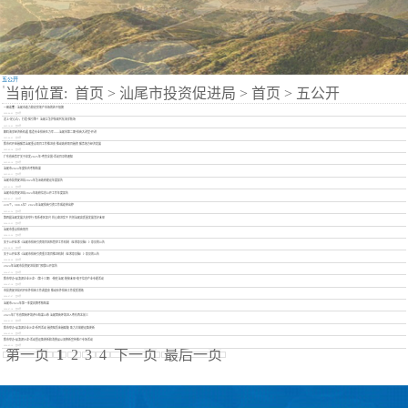
五公开
当前位置:
首页
>
汕尾市投资促进局
>
首页
>
五公开
一图读懂｜汕尾市着力稳定房地产市场的若干措施
2026-04-02
五公开
送上“定心丸”，打造“强引擎”！汕尾立法护航现代化海洋牧场
2025-10-02
五公开
解码海洋经济新机遇 锻造专业招商生力军——汕尾市第二期“招商大讲堂”开讲
2025-04-02
五公开
我市召开金融服务汕尾重点项目工作推进会 推动政府项目融资 服务地方经济发展
2025-02-14
五公开
广东省商务厅关于印发2025年“粤贸全国”活动目录的通知
2025-02-18
五公开
汕尾市2024年度综合考核结果
2025-02-11
五公开
汕尾市投资促进局2024年法治政府建设年度报告
2025-01-26
五公开
汕尾市投资促进局2024年政府信息公开工作年度报告
2025-01-17
五公开
220个，300.6亿！2024年汕尾招商引资工作成绩单出炉
2025-01-24
五公开
第四届汕尾发展大会举行 情系老区振兴 同心奋进实干 共创汕尾高质量发展美好未来
2024-12-23
五公开
汕尾市重点招商项目
2024-12-26
五公开
关于公开征求《汕尾市招商引资项目风险管控工作机制（征求意见稿）》意见的公告
2024-08-08
五公开
关于公开征求《汕尾市招商引资重大项目推进机制（征求意见稿）》意见的公告
2024-08-08
五公开
2024年汕尾市投资促进局部门预算公开报告
2024-07-30
五公开
我市举办“品清湖企业沙龙”（第十三期）“链在汕尾·链接未来”电子信息产业专题活动
2024-07-18
五公开
市投资促进局召开驻外招商工作调度会 推动驻外招商工作提质增效
2024-07-07
五公开
汕尾市2024年第一季度亮牌考核结果
2024-07-18
五公开
2023年广东省营商环境评价结果公布 汕尾营商环境进入粤东西北前三
2024-01-22
五公开
我市举办“品清湖企业沙龙”系列活动 融资租赁金融赋能 助力大规模设备更新
2024-05-20
五公开
我市举办“品清湖沙龙”活动暨设备更新和消费品以旧换新宣传推介专场活动
2024-05-16
五公开
第一页
1
2
3
4
下一页
最后一页