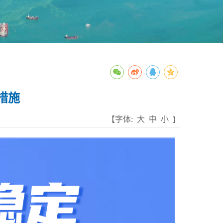
措施
【字体:
大
中
小
】