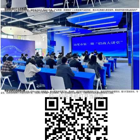
专家解析海洋产业发展蓝图
黄献培院长立足汕尾资源禀赋，围绕海洋经济“挑战与机遇、产业图谱、发展路径”三大维度展开深度剖析，通过详实数据与典型案例，精准研判新时期汕尾海洋产
业升级新机遇，创新提出现代化海洋产业招商引资新思路、新路径。
常态化培育专业招商力量
下来,市投资促进局将持续深化“招商大讲堂”品牌建设，重点聚焦新能源汽车、新材料、低空经济等战略性新兴产业，每月定期举办专题培训，着力打造常态化、专
业化、实效化的招商人才成长交流平台，为招商人员构建产业认知体系，提升项目甄别与谈判能力，为我市经济高质量发展持续注入动能。
扫一扫在手机打开当前页