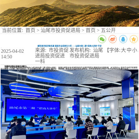
当前位置:
首页
>
汕尾市投资促进局
>
首页
>
五公开
解码海洋经济新机遇 锻造专业招商生力军——汕尾市第二期“招商大讲堂”开讲
来源: 市投资促
发布机构: 汕尾
【字体:
大
中
小
2025-04-02
】
进局投资促进
市投资促进局
14:50
一科
专题培训强化招商实战能力
近期，市投资促进局在市招商中心成功举办第二期“招商大讲堂”，特邀汕尾职业技术学院海洋产业研究院院长黄献培作专题授课。本次培训以“海洋产业经济发展现
状与展望”为主题，通过系统化、专业化课程设置，着力锻造“懂产业、精政策、善实战”的复合型招商铁军，全市投促系统及市驻广办共40余名业务骨干参训。