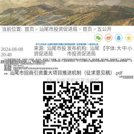
当前位置:
首页
>
汕尾市投资促进局
>
首页
>
五公开
关于公开征求《汕尾市招商引资重大项目推进机制（征求意见稿）》意见的公告
来源: 汕尾市投
发布机构: 汕尾
【字体:
大
中
小
2024-08-08
】
资促进局
市投资促进局
20:48
为认真贯彻落实市委、市政府“大招商、招大商、招实商”工作部署，进一步规范市招商引资重大项目推进工作，强化管理、提升效能，我局起草了《汕尾市招商引
资重大项目推进机制(征求意见稿）》。现将该稿公开征求意见，任何单位和个人若有修改意见，可于公示期内以书面形式向我局提出（同时将电子版发送至邮箱）。书
面意见请签署真实姓名或加盖单位公章，并注明联系方式。
公开征求意见时间：2024年8月8日至2024年8月16日
联系电话：0660-3600833
电子邮箱：swtcjzhk@163.com
通讯地址：汕尾市城区市政府大院右侧汕尾市投资促进局综合业务科
邮政编码：516600
汕尾市招商引资重大项目推进机制（征求意见稿）.pdf
附件：
汕尾市投资促进局
2024年8月7日
扫一扫在手机打开当前页