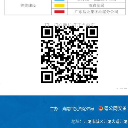
扫一扫在手机打开当前页
【TOP】
【打印页面】
【关闭页面】
粤公网安备 44
主办：汕尾市投资促进局
地址：汕尾市城区汕尾大道汕尾市