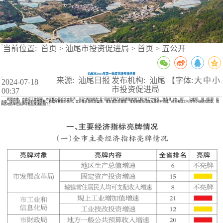
当前位置:
首页
>
汕尾市投资促进局
>
首页
>
五公开
汕尾市2024年第一季度亮牌考核结果
来源: 汕尾日报
发布机构: 汕尾
【字体:
大
中
小
2024-07-18
】
市投资促进局
00:37
按照市委、市政府工作部署，市考核办结合全市经济、平安“两张报表”及“百县千镇万村高质量发展工程”等工作情况，对各县（市、区）、功能区、镇（街道）和
市直（含驻汕）单位进行亮牌考核。根据考核得分情况，实行排名领先亮蓝牌、排名靠后亮黄牌、排名倒数亮红牌及其余不亮牌。经市考核工作领导小组研究同意，现
将各地各单位亮牌考核结果通报如下：