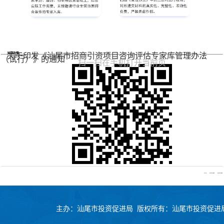
关联政策
关于印发《汕尾市招商引资项目咨询评估专家库管理办法
（试行）》的通知
扫一扫在手机打开当前页
【TOP】
【打印页面】
【关闭页面】
主办：汕尾市投资促进局 版权所有：汕尾市投资促