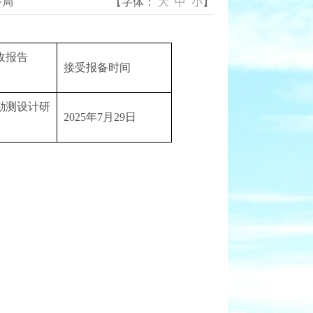
务局
【字体：
大
中
小
】
收报告
接受报备时间
勘测设计研
2025年7月29日