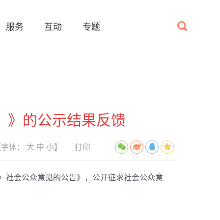
服务
互动
专题
）》的公示结果反馈
【字体：
大
中
小
】
打印
）〉社会公众意见的公告》，公开征求社会公众意