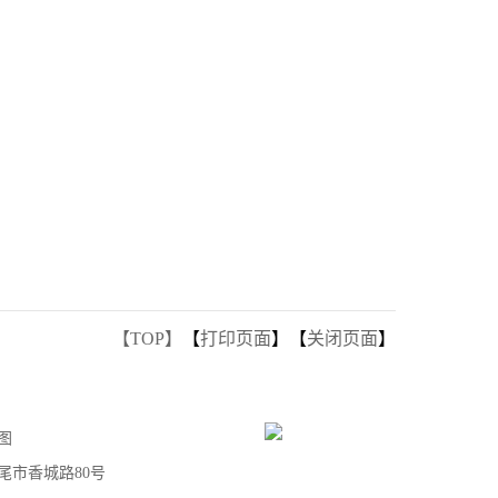
【TOP】
【
打印页面
】【
关闭页面
】
图
汕尾市香城路80号