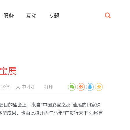
服务
互动
专题
珠宝展
【字体：
大
中
小
】
打印
目的盛会上，来自“中国彩宝之都”汕尾的14家珠
转型成果，也由此拉开丙午马年“广货行天下 汕尾有