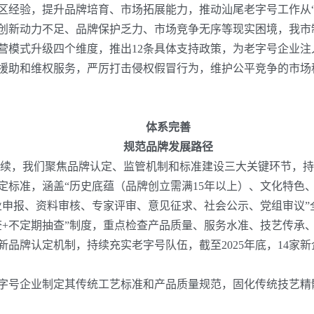
经验，提升品牌培育、市场拓展能力，推动汕尾老字号工作从“跟跑
创新动力不足、品牌保护乏力、市场竞争无序等现实困境，我市
营模式升级四个维度，推出
12
条具体支持政策，为老字号企业注
援助和维权服务，严厉打击侵权假冒行为，维护公平竞争的市场
体系完善
规范品牌发展路径
持续，我们聚焦品牌认定、监管机制和标准建设三大关键环节，持
定标准，涵盖
“历史底蕴（品牌创立需满
15
年以上）、文化特色
业申报、资料审核、专家评审、意见征求、社会公示、党组审议”
查
+
不定期抽查”制度，重点检查产品质量、服务水准、技艺传承
新品牌认定机制，持续充实老字号队伍，截至
2025
年底，
14
家新
字号企业制定其传统工艺标准和产品质量规范，固化传统技艺精