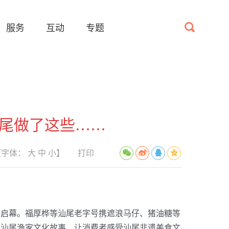
服务
互动
专题
汕尾做了这些……
【字体：
大
中
小
】
打印
广州启幕。福厚桦等汕尾老字号携遮浪马仔、猪油糖等
述汕尾渔家文化故事，让消费者感受汕尾非遗美食文