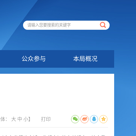
公众参与
本局概况
字体：
大
中
小
】
打印