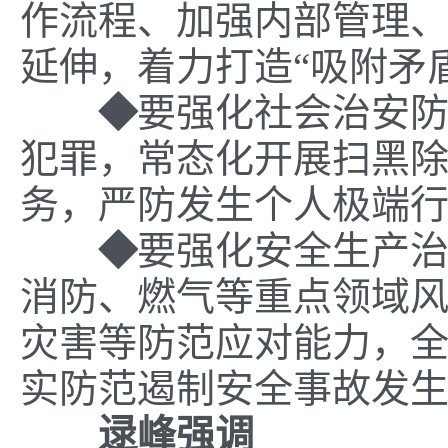
作流程
、
加强
内部
管理
延伸
，
着力
打造
“
吸附矛
◆
要
强化社会治安
犯罪，常态化开展扫黑
务，严防发生个人极端
◆
要
强化安全生产
消防
、
燃气等重点领域
灾害等防范应对能力，
实
防范遏制安全事故发
逯峰
强调