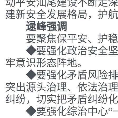
动
平安
汕尾建设
不断
走
建
新安全
发展
格局
，
护
逯峰
强调
要聚焦保平安、护
◆
要
强化政治安全
牢意识形态阵地。
◆
要
强化矛盾风险
突出
源头治理
、
依法
治
纠纷
，
切实
把
矛盾
纠纷
◆
要
强化
综治
中心
“