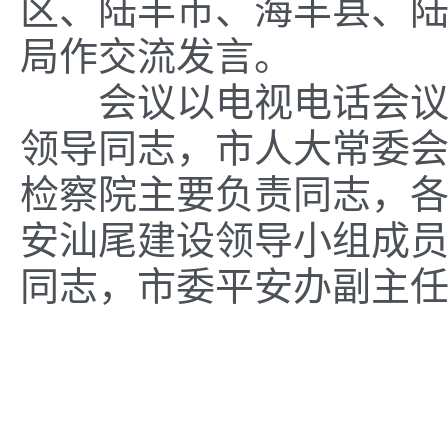
区、陆丰市、海丰县、
局
作
交流
发
言。
会议以电视电话会
领导同志
，
市
人大
常委
检察院主要负责同志
，
安汕尾建设领
导
小
组成
同志
，
市委平安办副主