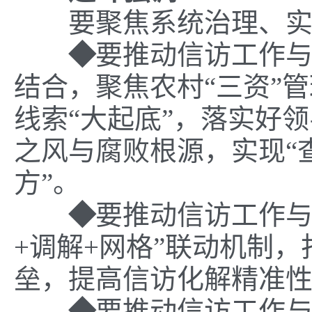
要聚焦系统治理、
◆
要
推动信访工作
结合，
聚焦农村
“三资”
线索
“
大起底
”，
落实好领
之风
与
腐败
根源
，
实现
“
方
”
。
◆
要
推动信访工作
+
调解
+
网格
”联动机制，
垒，提
高
信访化解精准
◆
要
推动信访工作