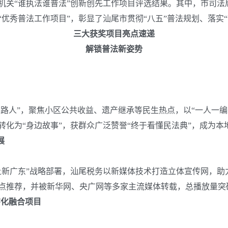
省国家机关“谁执法谁普法”创新创先工作项目评选结果。其中，市司
优秀普法工作项目”，彰显了汕尾市贯彻“八五”普法规划、落实
三大获奖项目亮点速递
解锁普法新姿势
引路人”，聚焦小区公共收益、遗产继承等民生热点，以“一人一编
化为“身边故事”，获群众广泛赞誉“终于看懂民法典”，成为本
展
上新广东”战略部署，汕尾税务以新媒体技术打造立体宣传网，
点推荐，并被新华网、央广网等多家主流媒体转载，总播放量突破
字化融合项目