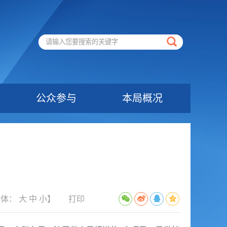
公众参与
本局概况
字体：
大
中
小
】
打印