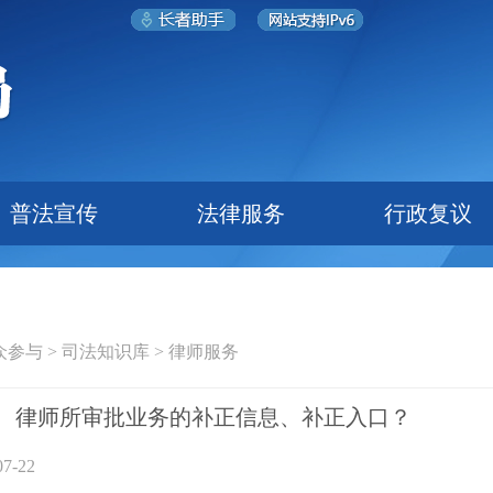
普法宣传
法律服务
行政复议
众参与
>
司法知识库
>
律师服务
、律师所审批业务的补正信息、补正入口？
7-22