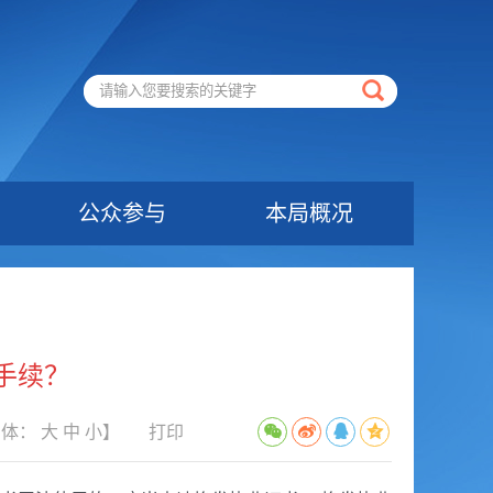
公众参与
本局概况
手续？
字体：
大
中
小
】
打印