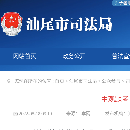
网站首页
政务公开
普法宣
您现在所在的位置 :
首页
>
汕尾市司法局
>
公众参与
>
司
主观题考
2022-08-18 09:19
来源：
本网
发布机构：