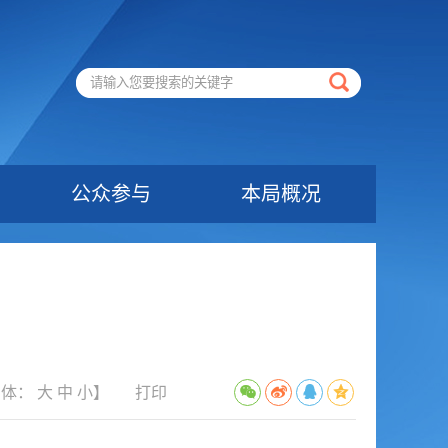
公众参与
本局概况
字体：
大
中
小
】
打印