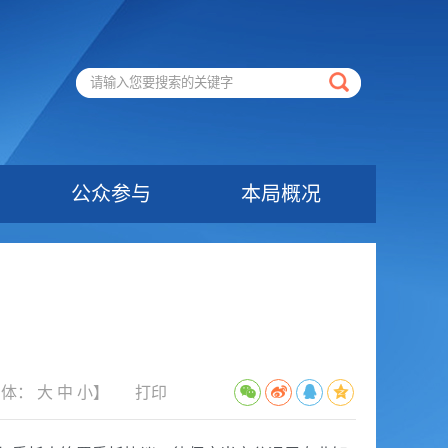
公众参与
本局概况
字体：
大
中
小
】
打印