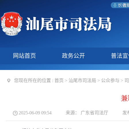
网站首页
政务公开
普法宣
您现在所在的位置 :
首页
>
汕尾市司法局
>
公众参与
>
司
兼
2025-06-09 09:54
来源：
广东省司法厅
发