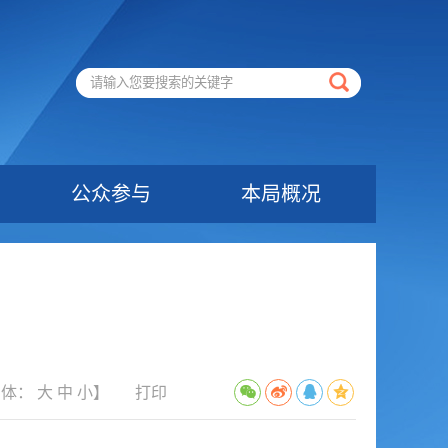
公众参与
本局概况
字体：
大
中
小
】
打印