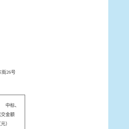
街26号
中标、
成交金额
（元）