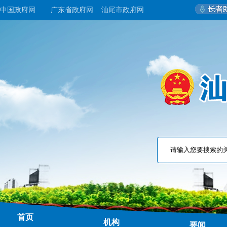
中国政府网
广东省政府网
汕尾市政府网
首页
机构
要闻