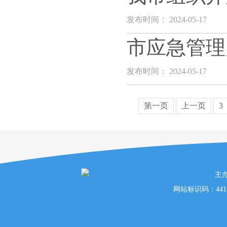
发布时间： 2024-05-17
市应急管理
发布时间： 2024-05-17
第一页
上一页
3
主
网站标识码：441