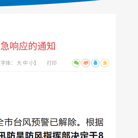
应急响应的通知
【字体：
大
中
小
】
打印