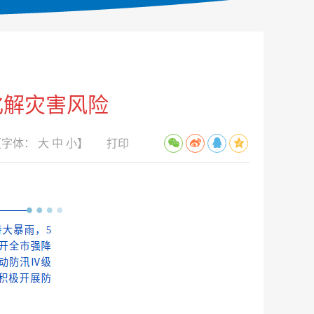
化解灾害风险
【字体：
大
中
小
】
打印