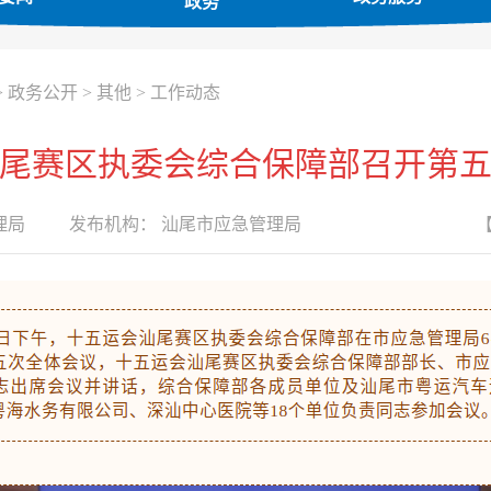
政务
>
政务公开
>
其他
>
工作动态
尾赛区执委会综合保障部召开第
理局
发布机构：
汕尾市应急管理局