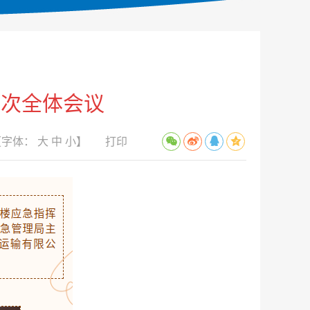
五次全体会议
【字体：
大
中
小
】
打印