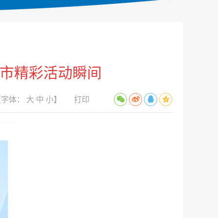
尾市精彩活动瞬间
【字体：
大
中
小
】
打印