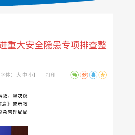
推进重大安全隐患专项排查整
【字体：
大
中
小
】
打印