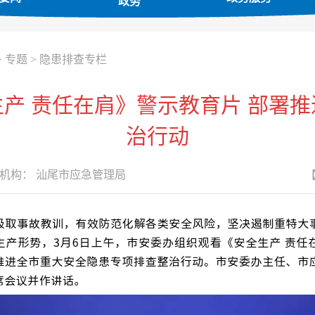
政务
>
专题
>
隐患排查专栏
产 责任在肩》警示教育片 部署
治行动
机构：
汕尾市应急管理局