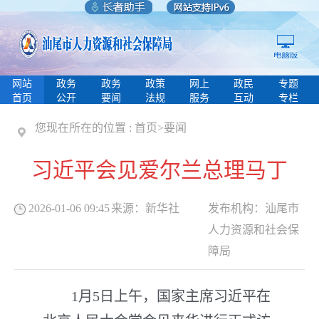
网站
政务
政务
政策
网上
政民
专题
首页
公开
要闻
法规
服务
互动
专栏
您现在所在的位置 :
首页
>
要闻
习近平会见爱尔兰总理马丁
2026-01-06 09:45
来源：
新华社
发布机构：
汕尾市
人力资源和社会保
障局
1月5日上午，国家主席习近平在